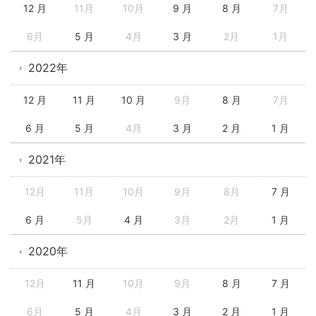
12 月
11月
10月
9 月
8 月
7月
6月
5 月
4月
3 月
2月
1月
2022年
12 月
11 月
10 月
9月
8 月
7月
6 月
5 月
4月
3 月
2 月
1 月
2021年
12月
11月
10月
9月
8月
7 月
6 月
5月
4 月
3月
2月
1 月
2020年
12月
11 月
10月
9月
8 月
7 月
6月
5 月
4月
3 月
2 月
1 月