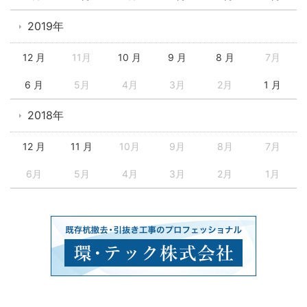
2019年
12 月
11月
10 月
9 月
8 月
7月
6 月
5月
4月
3月
2月
1 月
2018年
12 月
11 月
10月
9月
8月
7月
6月
5月
4月
3月
2月
1月