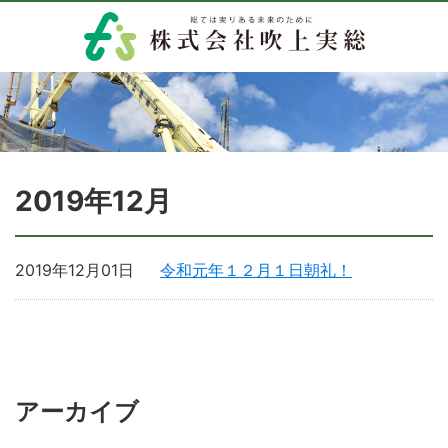
2019年12月
2019年12月01日
令和元年１２月１日朝礼！
アーカイブ