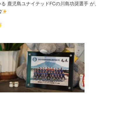
る 鹿児島ユナイテッドFCの川島功奨選手 が、