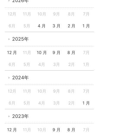
2026年
12月
11月
10月
9月
8月
7月
6月
5月
4 月
3 月
2 月
1 月
2025年
12 月
11月
10 月
9 月
8 月
7月
6月
5月
4月
3月
2月
1月
2024年
12月
11月
10月
9月
8月
7月
6月
5月
4月
3月
2月
1 月
2023年
12 月
11月
10月
9 月
8 月
7月