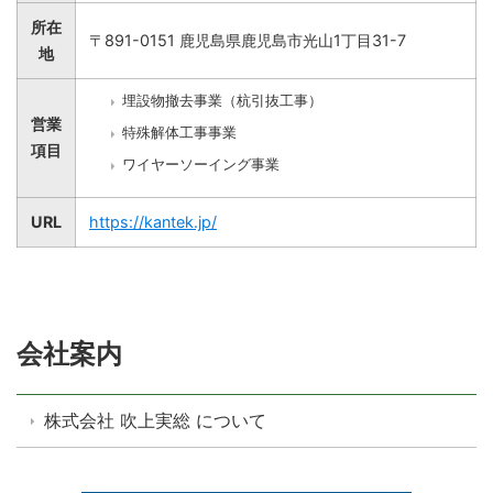
所在
〒891-0151 鹿児島県鹿児島市光山1丁目31-7
地
埋設物撤去事業（杭引抜工事）
営業
特殊解体工事事業
項目
ワイヤーソーイング事業
URL
https://kantek.jp/
会社案内
株式会社 吹上実総 について