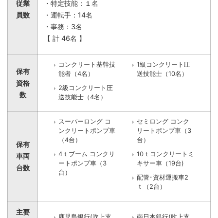
従業
・特定技能：１名
員数
・運転手：14名
・事務：3名
【 計 46名 】
コンクリート基幹技
1級コンクリート圧
保有
能者（4名）
送技能士（10名）
資格
2級コンクリート圧
数
送技能士（4名）
スーパーロング コ
セミロング コンク
ンクリートポンプ車
リートポンプ車（3
（4台）
台）
保有
4ｔブーム コンクリ
10ｔコンクリートミ
車両
ートポンプ車（3
キサー車（19台)
台数
台）
配管･資材運搬車2
ｔ（2台）
主要
鹿児島銀行(吹上支
南日本銀行(吹上支