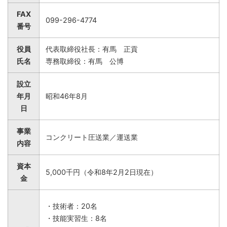
FAX
099-296-4774
番号
役員
代表取締役社長：有馬 正貢
氏名
専務取締役：有馬 公博
設立
年月
昭和46年8月
日
事業
コンクリート圧送業／運送業
内容
資本
5,000千円（令和8年2月2日現在）
金
・技術者：20名
・技能実習生：8名